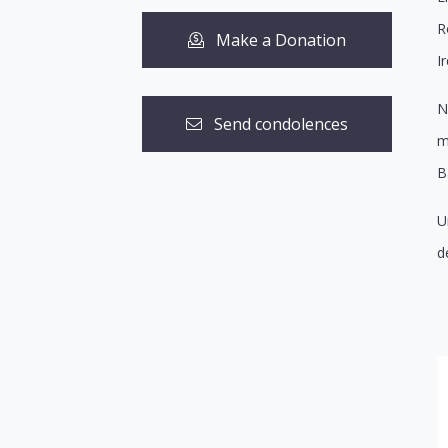
R
Make a Donation
I
N
Send condolences
m
B
U
d