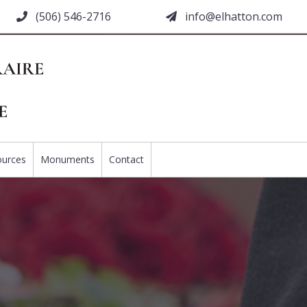
(506) 546-2716
moc.nottahle@ofni
ources
Monuments
Contact