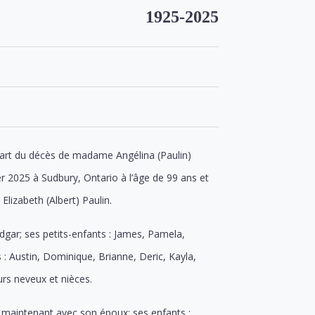
1925-2025
e part du décès de madame Angélina (Paulin)
r 2025 à Sudbury, Ontario à l’âge de 99 ans et
Elizabeth (Albert) Paulin.
 Edgar; ses petits-enfants : James, Pamela,
 : Austin, Dominique, Brianne, Deric, Kayla,
eurs neveux et nièces.
e maintenant avec son époux; ses enfants :