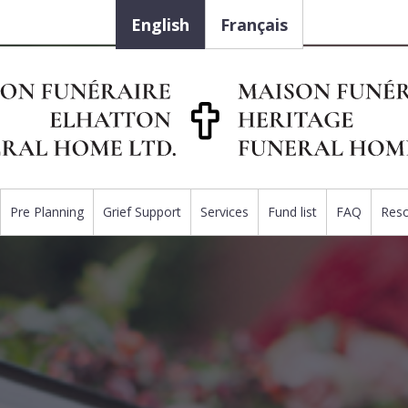
English
Français
Pre Planning
Grief Support
Services
Fund list
FAQ
Res