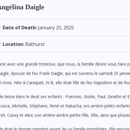
ngélina Daigle
Date of Death:
January 25, 2025
Location:
Bathurst
’est avec une grande tristesse, que nous, la famille désire vous fair
aigle, épouse de feu Frank Daigle, qui est survenu le samedi 25 janvie
0 mois. Née à Caraquet, N-B, elle était fille de feu Napoléon et de feu 
lle laisse dans le deuil ses enfants : Francine, Gisèle, Paul, Ginette et
essica, Michelle, Stéphane, René et Natacha; ses arrière-petits-enfants
osh, Casey et Alex; son arrière-arrière-petite-fille, Ellie, ainsi que plusi
lle était le dernier membre vivant de sa famille immédiate. Elle repos