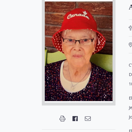
A
C
D
1
E
J
J
E