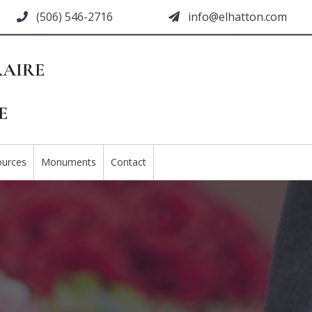
(506) 546-2716
moc.nottahle@ofni
ources
Monuments
Contact