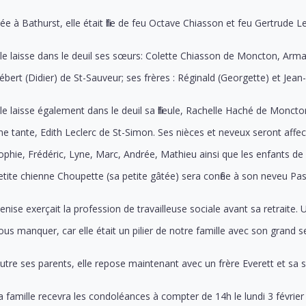
ée à Bathurst, elle était fille de feu Octave Chiasson et feu Gertrude Le
lle laisse dans le deuil ses sœurs: Colette Chiasson de Moncton, Ar
ébert (Didier) de St-Sauveur; ses frères : Réginald (Georgette) et Jea
lle laisse également dans le deuil sa filleule, Rachelle Haché de Monc
ne tante, Edith Leclerc de St-Simon. Ses nièces et neveux seront affect
ophie, Frédéric, Lyne, Marc, Andrée, Mathieu ainsi que les enfants de 
etite chienne Choupette (sa petite gâtée) sera confiée à son neveu Pas
enise exerçait la profession de travailleuse sociale avant sa retraite.
ous manquer, car elle était un pilier de notre famille avec son grand se
utre ses parents, elle repose maintenant avec un frère Everett et sa s
a famille recevra les condoléances à compter de 14h le lundi 3 février