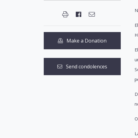
N
E
H
Make a Donation
E
u
Send condolences
S
p
D
n
O
L