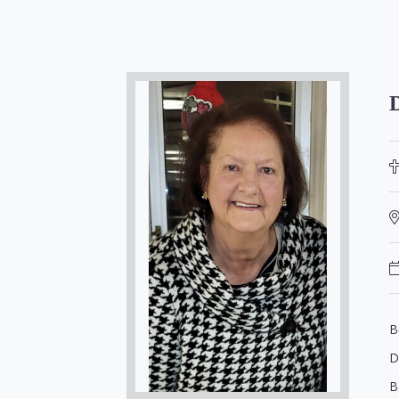
B
D
B